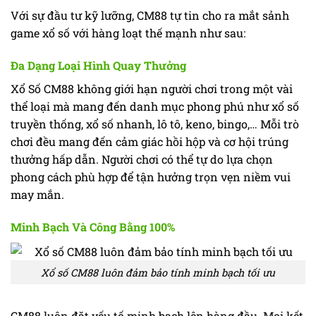
Với sự đầu tư kỹ lưỡng, CM88 tự tin cho ra mắt sảnh
game xổ số với hàng loạt thế mạnh như sau:
Đa Dạng Loại Hình Quay Thưởng
Xổ Số CM88 không giới hạn người chơi trong một vài
thể loại mà mang đến danh mục phong phú như xổ số
truyền thống, xổ số nhanh, lô tô, keno, bingo,… Mỗi trò
chơi đều mang đến cảm giác hồi hộp và cơ hội trúng
thưởng hấp dẫn. Người chơi có thể tự do lựa chọn
phong cách phù hợp để tận hưởng trọn vẹn niềm vui
may mắn.
Minh Bạch Và Công Bằng 100%
Xổ số CM88 luôn đảm bảo tính minh bạch tối ưu
CM88 luôn đặt yếu tố minh bạch lên hàng đầu. Mọi kết