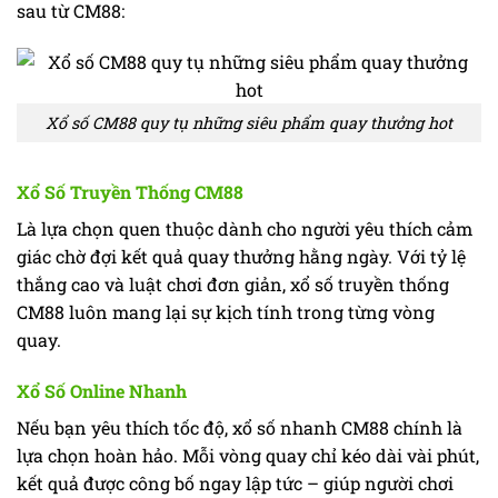
sau từ CM88:
Xổ số CM88 quy tụ những siêu phẩm quay thưởng hot
Xổ Số Truyền Thống CM88
Là lựa chọn quen thuộc dành cho người yêu thích cảm
giác chờ đợi kết quả quay thưởng hằng ngày. Với tỷ lệ
thắng cao và luật chơi đơn giản, xổ số truyền thống
CM88 luôn mang lại sự kịch tính trong từng vòng
quay.
Xổ Số Online Nhanh
Nếu bạn yêu thích tốc độ, xổ số nhanh CM88 chính là
lựa chọn hoàn hảo. Mỗi vòng quay chỉ kéo dài vài phút,
kết quả được công bố ngay lập tức – giúp người chơi