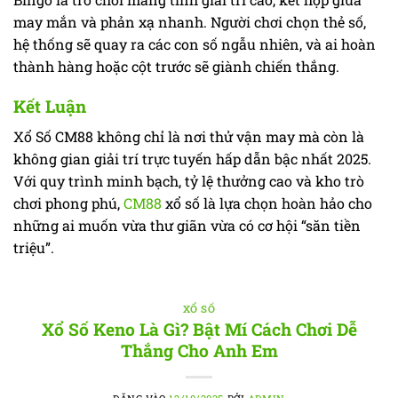
may mắn và phản xạ nhanh. Người chơi chọn thẻ số,
hệ thống sẽ quay ra các con số ngẫu nhiên, và ai hoàn
thành hàng hoặc cột trước sẽ giành chiến thắng.
Kết Luận
Xổ Số CM88 không chỉ là nơi thử vận may mà còn là
không gian giải trí trực tuyến hấp dẫn bậc nhất 2025.
Với quy trình minh bạch, tỷ lệ thưởng cao và kho trò
chơi phong phú,
CM88
xổ số là lựa chọn hoàn hảo cho
những ai muốn vừa thư giãn vừa có cơ hội “săn tiền
triệu”.
XỔ SỐ
Xổ Số Keno Là Gì? Bật Mí Cách Chơi Dễ
Thắng Cho Anh Em