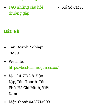
FAQ những câu hỏi
Xổ Số CM88
thường gặp
LIÊN HỆ
Tên Doanh Nghiệp:
CM88
Website:
https://bestcasinogames.co/
Địa chỉ: 77/2 Đ. Độc
Lập, Tân Thành, Tân
Phú, Hồ Chí Minh, Việt
Nam
Điện thoại: 0328714999