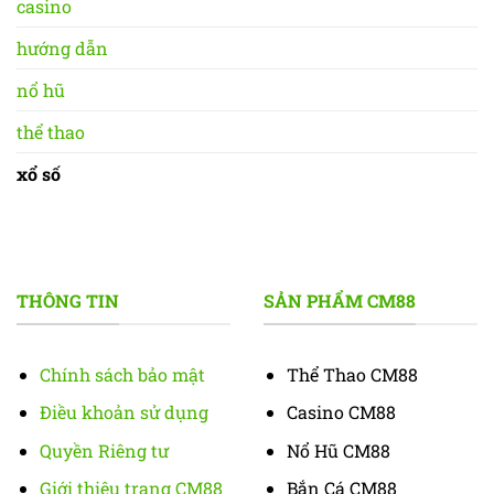
casino
Ngọt
Săn
Ngào?
Rồng
Vàng
hướng dẫn
Rinh
Hũ
Khủng
nổ hũ
thể thao
xổ số
THÔNG TIN
SẢN PHẨM CM88
Chính sách bảo mật
Thể Thao CM88
Điều khoản sử dụng
Casino CM88
Quyền Riêng tư
Nổ Hũ CM88
Giới thiệu trang CM88
Bắn Cá CM88