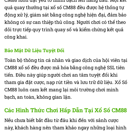
quả quay thưởng tại xổ số CM88 đều được hệ thống tự
động xử lý, giám sát bằng công nghệ hiện đại, đảm bảo
không có sự can thiệp thủ công. Người chơi có thể theo
dõi trực tiếp quy trình quay số và kiểm chứng kết quả
công khai.
Bảo Mật Dữ Liệu Tuyệt Đối
Toàn bộ thông tin cá nhân và giao dịch của hội viên tại
CM88 xổ số đều được mã hóa bằng công nghệ SSL tiên
tiến. Điều này giúp người chơi an tâm tuyệt đối khi
tham gia đặt cược, nạp rút tiền và lưu trữ dữ liệu. Xổ Số
CM88 luôn cam kết mang lại môi trường chơi minh
bạch, an toàn, không gian lận.
Các Hình Thức Chơi Hấp Dẫn Tại Xổ Số CM88
Nếu chưa biết bắt đầu từ đâu khi đến với sảnh cược
này, khách hàng nên tham khảo ngay những loại hình