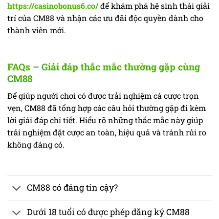
https://casinobonus6.co/
để khám phá hệ sinh thái giải
trí của CM88 và nhận các ưu đãi độc quyền dành cho
thành viên mới.
FAQs – Giải đáp thắc mắc thường gặp cùng
CM88
Để giúp người chơi có được trải nghiệm cá cược trọn
vẹn, CM88 đã tổng hợp các câu hỏi thường gặp đi kèm
lời giải đáp chi tiết. Hiểu rõ những thắc mắc này giúp
trải nghiệm đặt cược an toàn, hiệu quả và tránh rủi ro
không đáng có.
CM88 có đáng tin cậy?
Dưới 18 tuổi có được phép đăng ký CM88