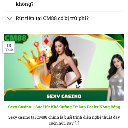
không?
Rút tiền tại CM88 có bị trừ phí?
13
Th10
Sexy Casino – Sức Hút Khó Cưỡng Từ Dàn Dealer Nóng Bỏng
Sexy casino tại CM88 chính là buổi trình diễn nghệ thuật đầy
cuốn hút. Đây [...]