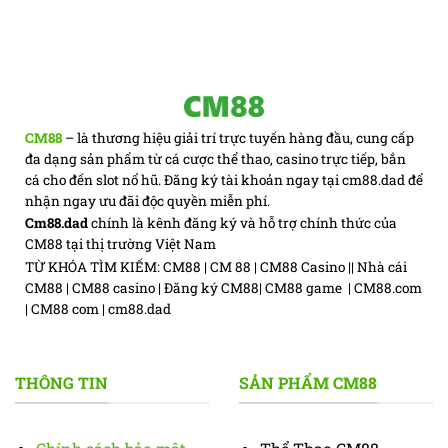
CM88
– là thương hiệu giải trí trực tuyến hàng đầu, cung cấp
đa dạng sản phẩm từ cá cược thể thao, casino trực tiếp, bắn
cá cho đến slot nổ hũ. Đăng ký tài khoản ngay tại cm88.dad để
nhận ngay ưu đãi độc quyền miễn phí.
Cm88.dad
chính là kênh đăng ký và hỗ trợ chính thức của
CM88 tại thị trường Việt Nam
TỪ KHÓA TÌM KIẾM: CM88 | CM 88 | CM88 Casino || Nhà cái
CM88 | CM88 casino | Đăng ký CM88| CM88 game | CM88.com
| CM88 com | cm88.dad
THÔNG TIN
SẢN PHẨM CM88